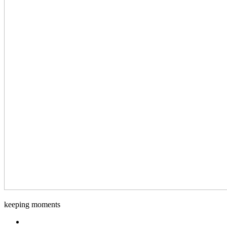
Django-
keeping moments
Foto
Facebook.com