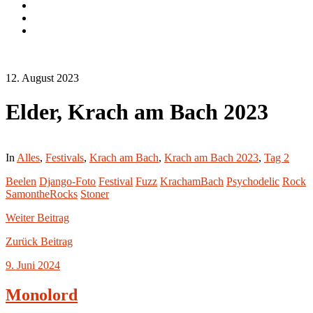
Instagram.com
flickr.com
Cookie-
Richtlinie
(EU)
12. August 2023
Elder, Krach am Bach 2023
In
Alles
,
Festivals
,
Krach am Bach
,
Krach am Bach 2023
,
Tag 2
Beelen
Django-Foto
Festival
Fuzz
KrachamBach
Psychodelic
Rock
SamontheRocks
Stoner
Weiter
Beitrag
Zurück
Beitrag
9. Juni 2024
Monolord