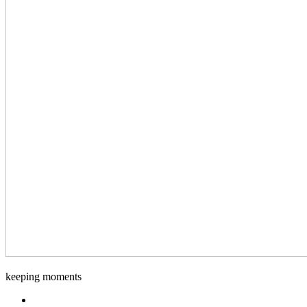
Django-
keeping moments
Foto
Facebook.com