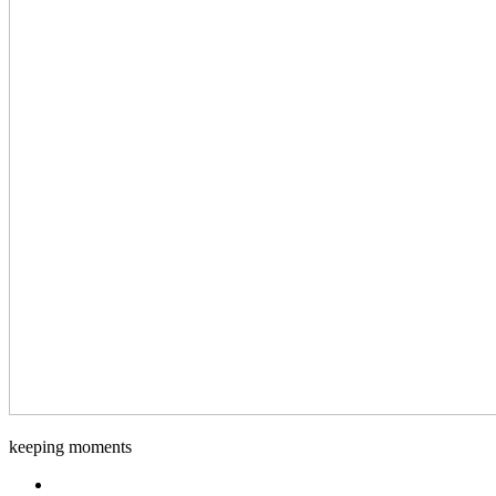
Django-
keeping moments
Foto
Facebook.com