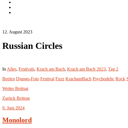
Instagram.com
flickr.com
Cookie-
Richtlinie
(EU)
12. August 2023
Russian Circles
In
Alles
,
Festivals
,
Krach am Bach
,
Krach am Bach 2023
,
Tag 2
Beelen
Django-Foto
Festival
Fuzz
KrachamBach
Psychodelic
Rock
Weiter
Beitrag
Zurück
Beitrag
9. Juni 2024
Monolord