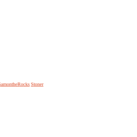
SamontheRocks
Stoner