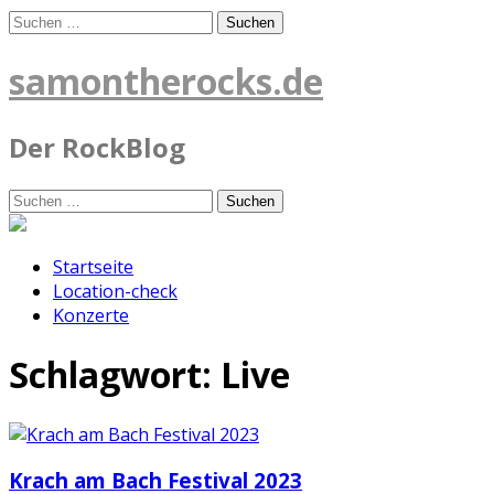
Skip
Suchen
to
nach:
content
samontherocks.de
Der RockBlog
Suchen
nach:
Startseite
Location-check
Konzerte
Schlagwort:
Live
Krach am Bach Festival 2023