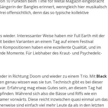
 von 10 Punkten beim Time for Metal Magazin eingebracht
Sängerin der Bangles erinnert, wenngleich hier musikalisch
i offensichtlich, denn das so typische kollektive
s wieder. Interessanter Weise haben mir Full Earth mit der
mit beiden Varianten an einem Tag auf einem Festival
n Kompositionen haben eine exzellente Qualität, und im
de Momente. Für Liebhaber des Kraut- und Psychedelic-
ieder in Richtung Doom und wieder zu einem Trio. Mit
Black
n genau wissen was sie tun. Technisch gibt es bei dieser
evar. Erfahrung mag etwas Gutes sein, an diesem Tag hat
finden. Während sich also die Bässe und Riffs wie ein
mer vorwärts. Diese reicht inzwischen quasi einmal um das
erweise sind einfach viel mehr Leute da als in den letzten