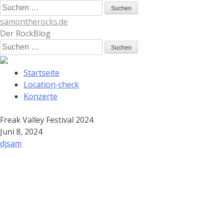
Skip
Suchen
to
nach:
samontherocks.de
content
Der RockBlog
Suchen
nach:
Startseite
Location-check
Konzerte
Freak Valley Festival 2024
Juni
8, 2024
djsam