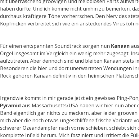
mit überraschend groovigen und melodiösen Parts aufwarte
haben dürfte. Und ich komme nicht umhin zu bemerken, dass
durchaus kräftigere Töne vorherrschen. Den Nerv des stets 
Kopfnicken verbreitet sich wie ein ansteckendes Virus (oh ne
Für einen entspannten Soundtrack sorgen nun
Kanaan
aus
Orgel insgesamt im Vergleich ein wenig mehr zugesagt. Insof
aufzutreten. Aber dennoch sind und bleiben Kanaan stets i
Besonderen die hier und dort unerwarteten Wendungen inn
Rock gehören Kanaan definitiv in den heimischen Plattensc
Irgendwie kommt in mir gerade jetzt ein gewisses Ping-Pong
Pyramid
aus Massachusetts/USA haben wir hier nun aber dre
Band eigentlich gar nichts zu meckern, aber leider grooven
mich aber die noch etwas ungeschliffene frische Variante v
schwerer Ozeandampfer nach vorne schieben, schiebt sich d
komplette Infield herum. Mich fasziniert und irritiert die F