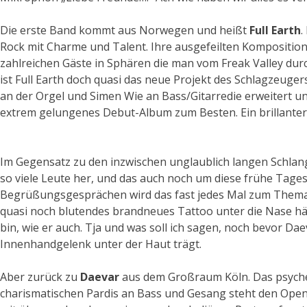
Die erste Band kommt aus Norwegen und heißt
Full Earth
.
Rock mit Charme und Talent. Ihre ausgefeilten Komposition
zahlreichen Gäste in Sphären die man vom Freak Valley dur
ist Full Earth doch quasi das neue Projekt des Schlagzeug
an der Orgel und Simen Wie an Bass/Gitarredie erweitert un
extrem gelungenes Debut-Album zum Besten. Ein brillanter 
Im Gegensatz zu den inzwischen unglaublich langen Schla
so viele Leute her, und das auch noch um diese frühe Tagesz
Begrüßungsgesprächen wird das fast jedes Mal zum Thema. A
quasi noch blutendes brandneues Tattoo unter die Nase hält
bin, wie er auch. Tja und was soll ich sagen, noch bevor Dae
Innenhandgelenk unter der Haut trägt.
Aber zurück zu
Daevar
aus dem Großraum Köln. Das psyched
charismatischen Pardis an Bass und Gesang steht den Openern