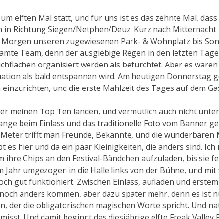
zum elften Mal statt, und für uns ist es das zehnte Mal, das
n in Richtung Siegen/Netphen/Deuz. Kurz nach Mitternacht
ten Morgen unseren zugewiesenen Park- & Wohnplatz bis S
 gesamte Team, denn der ausgiebige Regen in den letzten Ta
chflächen organisiert werden als befürchtet. Aber es wären
tuation als bald entspannen wird. Am heutigen Donnerstag g
 einzurichten, und die erste Mahlzeit des Tages auf dem G
ter meinen Top Ten landen, und vermutlich auch nicht unter d
chlange beim Einlass und das traditionelle Foto vom Banner g
 Meter trifft man Freunde, Bekannte, und die wunderbaren M
t es hier und da ein paar Kleinigkeiten, die anders sind. Ich
 ihre Chips an den Festival-Bändchen aufzuladen, bis sie fe
sem Jahr umgezogen in die Halle links von der Bühne, und mit 
och gut funktioniert. Zwischen Einlass, aufladen und erste
noch anders kommen, aber dazu später mehr, denn es ist nu
n, der die obligatorischen magischen Worte spricht. Und nat
sst. Und damit beginnt das diesjährige elfte Freak Valley Fe