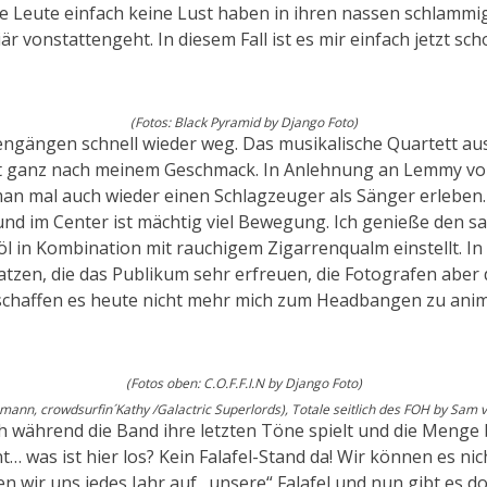
die Leute einfach keine Lust haben in ihren nassen schlammi
 vonstattengeht. In diesem Fall ist es mir einfach jetzt sc
(Fotos: Black Pyramid by Django Foto)
ngängen schnell wieder weg. Das musikalische Quartett 
 ist ganz nach meinem Geschmack. In Anlehnung an Lemmy vo
man mal auch wieder einen Schlagzeuger als Sänger erleben. 
 und im Center ist mächtig viel Bewegung. Ich genieße den sa
in Kombination mit rauchigem Zigarrenqualm einstellt. In d
zen, die das Publikum sehr erfreuen, die Fotografen aber d
schaffen es heute nicht mehr mich zum Headbangen zu animie
(Fotos oben: C.O.F.F.I.N by Django Foto)
mann, crowdsurfin´Kathy /Galactric Superlords), Totale seitlich des FOH by Sam 
och während die Band ihre letzten Töne spielt und die Meng
as ist hier los? Kein Falafel-Stand da! Wir können es nicht 
uen wir uns jedes Jahr auf „unsere“ Falafel und nun gibt es d