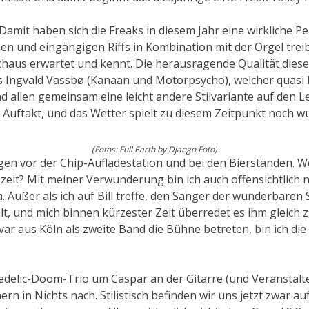
 Damit haben sich die Freaks in diesem Jahr eine wirkliche 
en und eingängigen Riffs in Kombination mit der Orgel trei
chaus erwartet und kennt. Die herausragende Qualität dies
ers Ingvald Vassbø (Kanaan und Motorpsycho), welcher quasi
d allen gemeinsam eine leicht andere Stilvariante auf den L
Auftakt, und das Wetter spielt zu diesem Zeitpunkt noch w
(Fotos: Full Earth by Django Foto)
ngen vor der Chip-Aufladestation und bei den Bierstände
eit? Mit meiner Verwunderung bin ich auch offensichtlich ni
ußer als ich auf Bill treffe, den Sänger der wunderbaren 
, und mich binnen kürzester Zeit überredet es ihm gleich zu
var aus Köln als zweite Band die Bühne betreten, bin ich die
elic-Doom-Trio um Caspar an der Gitarre (und Veranstalter
 in Nichts nach. Stilistisch befinden wir uns jetzt zwar auf