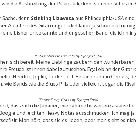
 wie die Ausbreitung der Picknickdecken. Summer-Vibes im 
r Sache, denn
Stinking Lizaveta
aus Philadelphia/USA sind 
bei. Ausuferndes Gitarrengefrickel kann ja schon mal nervi
ch eine bisher unbekannte und ungesehen Band, die ich mir 
(Fotos: Stinking Lizaveta by Django Foto)
hen sich bereit. Meine Lieblinge zaubern den wunderbaren 
hre Freude ist ihnen dabei zuzusehen. Egal ob an der Gitarr
lin, Hendrix, Joplin, Cocker, ect. Einfach nur ein Genuss, der
e Bands wie die Blues Pills oder vielleicht sogar die Rival
(Fotos: Fuzzy Grass by Django Foto)
end, dass sich die Japaner, wie zahlreiche weitere asiatisch
oogie und leichten Heavy Notes ausschmücken. Ich mag ja s
defizit. Man hört, dass sie es lieben, aber man sieht es nic