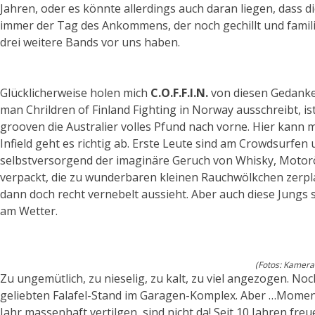
Jahren, oder es könnte allerdings auch daran liegen, dass 
immer der Tag des Ankommens, der noch gechillt und familiär
drei weitere Bands vor uns haben.
Glücklicherweise holen mich
C.O.F.F.I.N.
von diesen Gedanke
man Chrildren of Finland Fighting in Norway ausschreibt,
grooven die Australier volles Pfund nach vorne. Hier kann 
Infield geht es richtig ab. Erste Leute sind am Crowdsurfen
selbstversorgend der imaginäre Geruch von Whisky, Motoröl 
verpackt, die zu wunderbaren kleinen Rauchwölkchen zerplat
dann doch recht vernebelt aussieht. Aber auch diese Jungs 
am Wetter.
(Fotos: Kamera
Zu ungemütlich, zu nieselig, zu kalt, zu viel angezogen. N
geliebten Falafel-Stand im Garagen-Komplex. Aber …Moment… w
Jahr massenhaft vertilgen, sind nicht da! Seit 10 Jahren fre