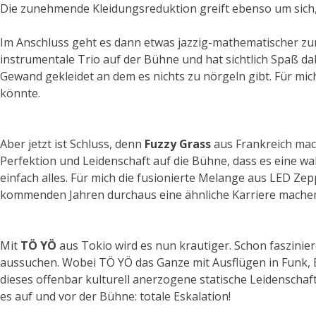
Die zunehmende Kleidungsreduktion greift ebenso um sich,
Im Anschluss geht es dann etwas jazzig-mathematischer zu
instrumentale Trio auf der Bühne und hat sichtlich Spaß da
Gewand gekleidet an dem es nichts zu nörgeln gibt. Für mi
könnte.
Aber jetzt ist Schluss, denn
Fuzzy Grass
aus Frankreich mac
Perfektion und Leidenschaft auf die Bühne, dass es eine wa
einfach alles. Für mich die fusionierte Melange aus LED Zeppe
kommenden Jahren durchaus eine ähnliche Karriere machen, wi
Mit
TÖ YÖ
aus Tokio wird es nun krautiger. Schon faszinier
aussuchen. Wobei TÖ YÖ das Ganze mit Ausflügen in Funk, B
dieses offenbar kulturell anerzogene statische Leidenschafts
es auf und vor der Bühne: totale Eskalation!