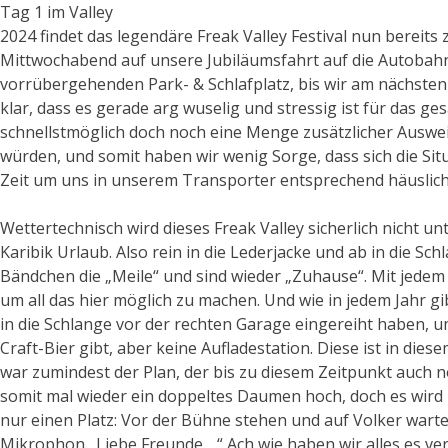
Tag 1 im Valley
2024 findet das legendäre Freak Valley Festival nun bereits 
Mittwochabend auf unsere Jubiläumsfahrt auf die Autobah
vorrübergehenden Park- & Schlafplatz, bis wir am nächs
klar, dass es gerade arg wuselig und stressig ist für das
schnellstmöglich doch noch eine Menge zusätzlicher Auswei
würden, und somit haben wir wenig Sorge, dass sich die Si
Zeit um uns in unserem Transporter entsprechend häuslich
Wettertechnisch wird dieses Freak Valley sicherlich nicht un
Karibik Urlaub. Also rein in die Lederjacke und ab in die S
Bändchen die „Meile“ und sind wieder „Zuhause“. Mit jedem
um all das hier möglich zu machen. Und wie in jedem Jahr gib
in die Schlange vor der rechten Garage eingereiht haben, um
Craft-Bier gibt, aber keine Aufladestation. Diese ist in die
war zumindest der Plan, der bis zu diesem Zeitpunkt auch n
somit mal wieder ein doppeltes Daumen hoch, doch es wird 
nur einen Platz: Vor der Bühne stehen und auf Volker warte
Mikrophon „Liebe Freunde….“ Ach wie haben wir alles es vermi