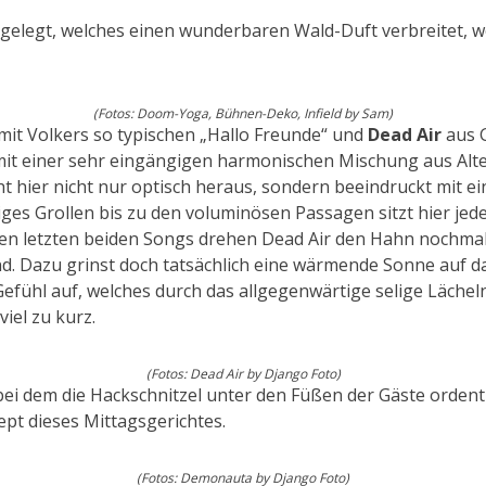
gelegt, welches einen wunderbaren Wald-Duft verbreitet, we
(Fotos: Doom-Yoga, Bühnen-Deko, Infield by Sam)
 mit Volkers so typischen „Hallo Freunde“ und
Dead Air
aus G
 mit einer sehr eingängigen harmonischen Mischung aus Alt
ht hier nicht nur optisch heraus, sondern beeindruckt mit 
higes Grollen bis zu den voluminösen Passagen sitzt hier jed
 den letzten beiden Songs drehen Dead Air den Hahn nochmal r
nd. Dazu grinst doch tatsächlich eine wärmende Sonne auf 
Gefühl auf, welches durch das allgegenwärtige selige Lächel
viel zu kurz.
(Fotos: Dead Air by Django Foto)
, bei dem die Hackschnitzel unter den Füßen der Gäste orden
pt dieses Mittagsgerichtes.
(Fotos: Demonauta by Django Foto)