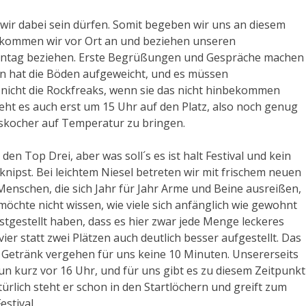
s wir dabei sein dürfen. Somit begeben wir uns an diesem
 kommen wir vor Ort an und beziehen unseren
onntag beziehen. Erste Begrüßungen und Gespräche machen
gen hat die Böden aufgeweicht, und es müssen
 nicht die Rockfreaks, wenn sie das nicht hinbekommen
eht es auch erst um 15 Uhr auf den Platz, also noch genug
askocher auf Temperatur zu bringen.
en Top Drei, aber was soll´s es ist halt Festival und kein
eknipst. Bei leichtem Niesel betreten wir mit frischem neuen
enschen, die sich Jahr für Jahr Arme und Beine ausreißen,
 möchte nicht wissen, wie viele sich anfänglich wie gewohnt
stgestellt haben, dass es hier zwar jede Menge leckeres
vier statt zwei Plätzen auch deutlich besser aufgestellt. Das
m Getränk vergehen für uns keine 10 Minuten. Unsererseits
n kurz vor 16 Uhr, und für uns gibt es zu diesem Zeitpunkt
ürlich steht er schon in den Startlöchern und greift zum
stival.