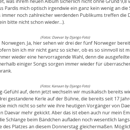
t, was ihrem neuen Album sicherlich nicht ohne Grund 9,8
 Pardis mich optisch irgendwie ein ganz kein wenig an die 
immer noch zahlreicher werdenden Publikums treffen die Dre
in bitte nicht schon wieder…).
(Fotos: Daevar by Django Foto)
 Norwegen. Ja, hier sehen wir drei der fünf Norweger bereit
ern bin ich mir nicht ganz so sicher, ob es so sinnvoll ist 
mmer wieder eine hervorragende Wahl, denn die ausgefeilte
erhalb einiger Songs sorgen immer wieder für überraschen
hrank.
(Fotos: Kanaan by Django Foto)
-Gefühl auf, denn jetzt wechseln wir musikalisch bereits w
i gestandene Kerle auf der Bühne, die bereits seit 17 Jahre
 sie mich nicht so sehr wie ihre heutigen Vorgänger von Da
on Daevar mehr gekickt. Aber das ist eben auch nur mein Emp
ie Schlange beim Bändchen aufladen noch wesentlich langsa
ülle des Platzes an diesem Donnerstag gleichermaßen. Möglich