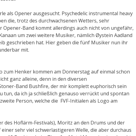
Perle als Opener ausgesucht. Psychedelic instrumental heavy
ben die, trotz des durchwachsenen Wetters, sehr
er Opener-Band kommt allerdings auch nicht von ungefähr,
 Kanaan um zwei weitere Musiker, nämlich Øystein Aadland
eib geschrieben hat. Hier geben die fünf Musiker nun ihr
underbar mit.
n. Wo zum Henker kommen am Donnerstag auf einmal schon
cht ganz alleine, denn in den diversen
Stoner-Band Bushfire, der mir komplett euphorisch sein
 tun, da ich ja schließlich genauso verrückt und spontan
 zweite Person, welche die FVF-Initialen als Logo am
 des Hoflärm-Festivals), Moritz an den Drums und der
 einer sehr viel schwerlastigeren Welle, die aber durchaus