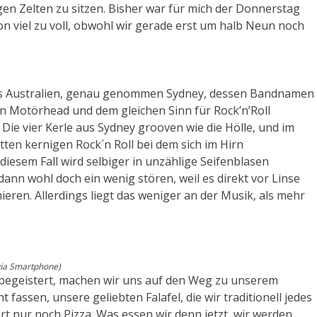
gen Zelten zu sitzen. Bisher war für mich der Donnerstag
hon viel zu voll, obwohl wir gerade erst um halb Neun noch
aus Australien, genau genommen Sydney, dessen Bandnamen
n Motörhead und dem gleichen Sinn für Rock’n’Roll
Die vier Kerle aus Sydney grooven wie die Hölle, und im
tten kernigen Rock´n Roll bei dem sich im Hirn
iesem Fall wird selbiger in unzählige Seifenblasen
ann wohl doch ein wenig stören, weil es direkt vor Linse
ren. Allerdings liegt das weniger an der Musik, als mehr
via Smartphone)
e begeistert, machen wir uns auf den Weg zu unserem
fassen, unsere geliebten Falafel, die wir traditionell jedes
ort nur noch Pizza. Was essen wir denn jetzt, wir werden