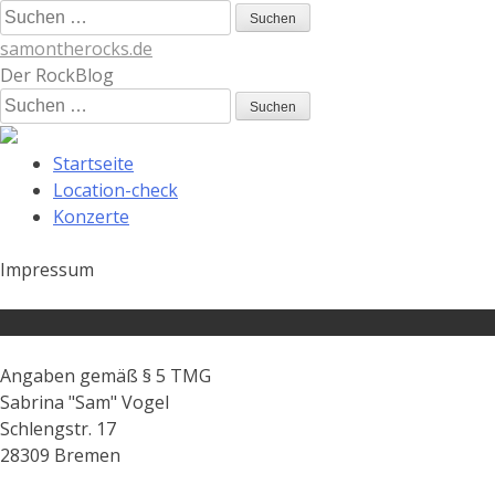
Skip
Suchen
to
nach:
samontherocks.de
content
Der RockBlog
Suchen
nach:
Startseite
Location-check
Konzerte
Impressum
Angaben gemäß § 5 TMG
Sabrina "Sam" Vogel
Schlengstr. 17
28309 Bremen