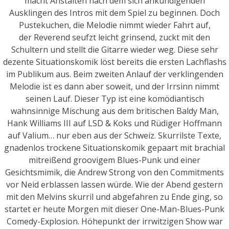
macht Anstalten nach dem sich ankündigenden
Ausklingen des Intros mit dem Spiel zu beginnen. Doch
Pustekuchen, die Melodie nimmt wieder Fahrt auf,
der Reverend seufzt leicht grinsend, zuckt mit den
Schultern und stellt die Gitarre wieder weg. Diese sehr
dezente Situationskomik löst bereits die ersten Lachflashs
im Publikum aus. Beim zweiten Anlauf der verklingenden
Melodie ist es dann aber soweit, und der Irrsinn nimmt
seinen Lauf. Dieser Typ ist eine komödiantisch
wahnsinnige Mischung aus dem britischen Baldy Man,
Hank Williams III auf LSD & Koks und Rüdiger Hoffmann
auf Valium… nur eben aus der Schweiz. Skurrilste Texte,
gnadenlos trockene Situationskomik gepaart mit brachial
mitreißend groovigem Blues-Punk und einer
Gesichtsmimik, die Andrew Strong von den Commitments
vor Neid erblassen lassen würde. Wie der Abend gestern
mit den Melvins skurril und abgefahren zu Ende ging, so
startet er heute Morgen mit dieser One-Man-Blues-Punk
Comedy-Explosion. Höhepunkt der irrwitzigen Show war