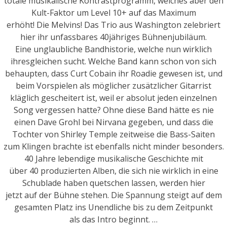
totale musikalische Kontrastprogramm, welches aber den
Kult-Faktor um Level 10+ auf das Maximum
erhöht! Die Melvins! Das Trio aus Washington zelebriert
hier ihr unfassbares 40jähriges Bühnenjubiläum.
Eine unglaubliche Bandhistorie, welche nun wirklich
ihresgleichen sucht. Welche Band kann schon von sich
behaupten, dass Curt Cobain ihr Roadie gewesen ist, und
beim Vorspielen als möglicher zusätzlicher Gitarrist
kläglich gescheitert ist, weil er absolut jeden einzelnen
Song vergessen hatte? Ohne diese Band hätte es nie
einen Dave Grohl bei Nirvana gegeben, und dass die
Tochter von Shirley Temple zeitweise die Bass-Saiten
zum Klingen brachte ist ebenfalls nicht minder besonders.
40 Jahre lebendige musikalische Geschichte mit
über 40 produzierten Alben, die sich nie wirklich in eine
Schublade haben quetschen lassen, werden hier
jetzt auf der Bühne stehen. Die Spannung steigt auf dem
gesamten Platz ins Unendliche bis zu dem Zeitpunkt
als das Intro beginnt. …