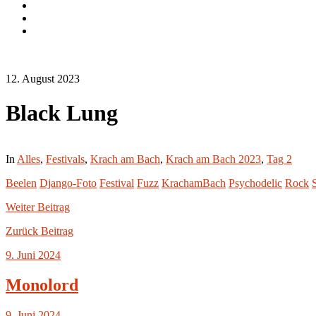
Instagram.com
flickr.com
Cookie-
Richtlinie
(EU)
12. August 2023
Black Lung
In
Alles
,
Festivals
,
Krach am Bach
,
Krach am Bach 2023
,
Tag 2
Beelen
Django-Foto
Festival
Fuzz
KrachamBach
Psychodelic
Rock
Weiter
Beitrag
Zurück
Beitrag
9. Juni 2024
Monolord
9. Juni 2024