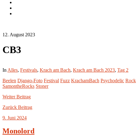
Instagram.com
flickr.com
Cookie-
Richtlinie
(EU)
12. August 2023
CB3
In
Alles
,
Festivals
,
Krach am Bach
,
Krach am Bach 2023
,
Tag 2
Beelen
Django-Foto
Festival
Fuzz
KrachamBach
Psychodelic
Rock
SamontheRocks
Stoner
Weiter
Beitrag
Zurück
Beitrag
9. Juni 2024
Monolord