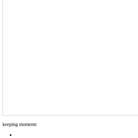
Django-
keeping moments
Foto
Facebook.com