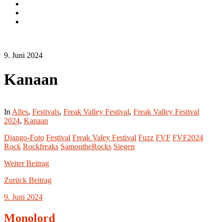
Instagram.com
flickr.com
Cookie-
Richtlinie
(EU)
9. Juni 2024
Kanaan
In
Alles
,
Festivals
,
Freak Valley Festival
,
Freak Valley Festival
2024
,
Kanaan
Django-Foto
Festival
Freak Valey Festival
Fuzz
FVF
FVF2024
Rock
Rockfreaks
SamontheRocks
Siegen
Weiter
Beitrag
Zurück
Beitrag
9. Juni 2024
Monolord