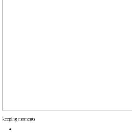
Django-
keeping moments
Foto
Facebook.com