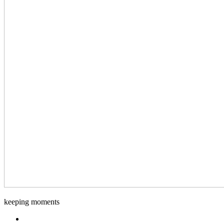
Django-
keeping moments
Foto
Facebook.com