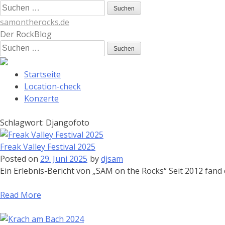
Skip
Suchen
to
nach:
samontherocks.de
content
Der RockBlog
Suchen
nach:
Startseite
Location-check
Konzerte
Schlagwort:
Djangofoto
Freak Valley Festival 2025
Posted on
29. Juni 2025
by
djsam
Ein Erlebnis-Bericht von „SAM on the Rocks“ Seit 2012 fand
Read More