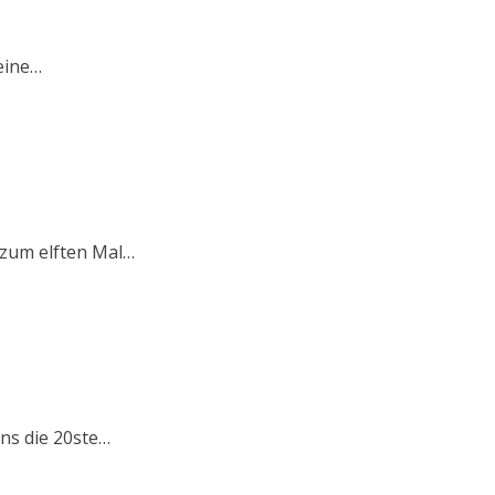
eine…
s zum elften Mal…
ens die 20ste…