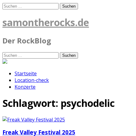
Skip
Suchen
to
nach:
content
samontherocks.de
Der RockBlog
Suchen
nach:
Startseite
Location-check
Konzerte
Schlagwort:
psychodelic
Freak Valley Festival 2025