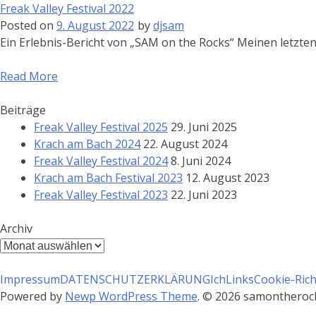
Freak Valley Festival 2022
Posted on
9. August 2022
by
djsam
Ein Erlebnis-Bericht von „SAM on the Rocks“ Meinen letzte
Read More
Beiträge
Freak Valley Festival 2025
29. Juni 2025
Krach am Bach 2024
22. August 2024
Freak Valley Festival 2024
8. Juni 2024
Krach am Bach Festival 2023
12. August 2023
Freak Valley Festival 2023
22. Juni 2023
Archiv
Archiv
Impressum
DATENSCHUTZERKLÄRUNG
Ich
Links
Cookie-Richt
Powered by
Newp WordPress Theme
.
© 2026 samontherocks