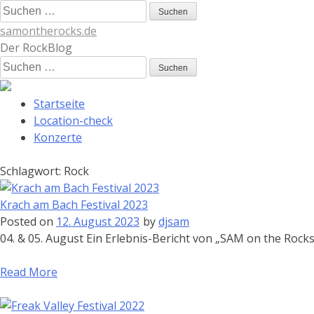
Skip
Suchen
to
nach:
samontherocks.de
content
Der RockBlog
Suchen
nach:
Startseite
Location-check
Konzerte
Schlagwort:
Rock
Krach am Bach Festival 2023
Posted on
12. August 2023
by
djsam
04. & 05. August Ein Erlebnis-Bericht von „SAM on the Rocks
Read More